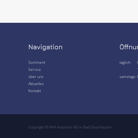
Navigation
Öffnu
Sortiment
täglich:
Service
über uns
samstags:
Aktuelles
Kontakt
Copyright © AVH Autoteile KG in Bad Oeynhausen