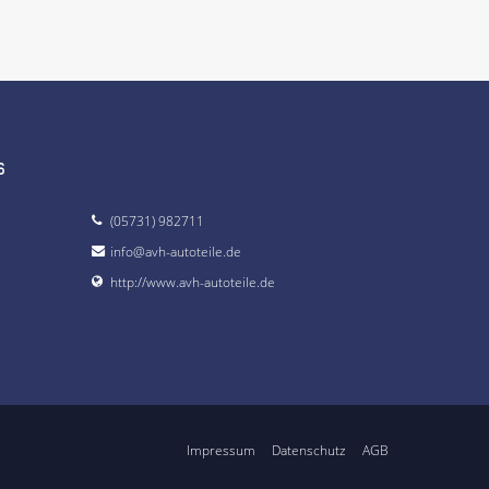
s
(05731) 982711
info@avh-autoteile.de
http://www.avh-autoteile.de
Impressum
Datenschutz
AGB