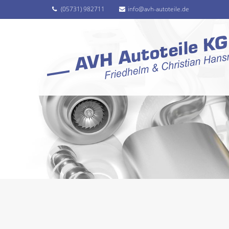
(05731) 982711
info@avh-autoteile.de